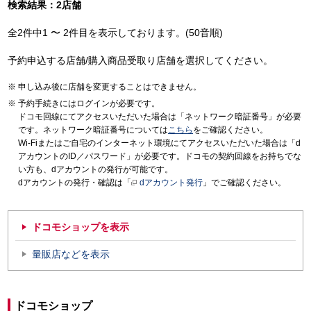
検索結果：2店舗
全2件中1 〜 2件目を表示しております。(50音順)
予約申込する店舗/購入商品受取り店舗を選択してください。
申し込み後に店舗を変更することはできません。
予約手続きにはログインが必要です。
ドコモ回線にてアクセスいただいた場合は「ネットワーク暗証番号」が必要
です。ネットワーク暗証番号については
こちら
をご確認ください。
Wi-Fiまたはご自宅のインターネット環境にてアクセスいただいた場合は「d
アカウントのID／パスワード」が必要です。ドコモの契約回線をお持ちでな
い方も、dアカウントの発行が可能です。
dアカウントの発行・確認は「
dアカウント発行
」でご確認ください。
ドコモショップを表示
量販店などを表示
ドコモショップ