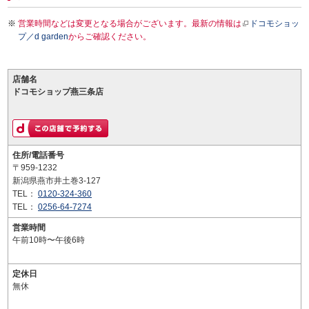
営業時間などは変更となる場合がございます。最新の情報は
ドコモショッ
プ／d garden
からご確認ください。
店舗名
ドコモショップ燕三条店
住所/電話番号
〒959-1232
新潟県燕市井土巻3-127
TEL：
0120-324-360
TEL：
0256-64-7274
営業時間
午前10時〜午後6時
定休日
無休