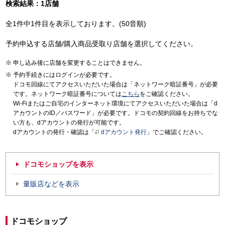
検索結果：1店舗
全1件中1件目を表示しております。(50音順)
予約申込する店舗/購入商品受取り店舗を選択してください。
申し込み後に店舗を変更することはできません。
予約手続きにはログインが必要です。
ドコモ回線にてアクセスいただいた場合は「ネットワーク暗証番号」が必要
です。ネットワーク暗証番号については
こちら
をご確認ください。
Wi-Fiまたはご自宅のインターネット環境にてアクセスいただいた場合は「d
アカウントのID／パスワード」が必要です。ドコモの契約回線をお持ちでな
い方も、dアカウントの発行が可能です。
dアカウントの発行・確認は「
dアカウント発行
」でご確認ください。
ドコモショップを表示
量販店などを表示
ドコモショップ