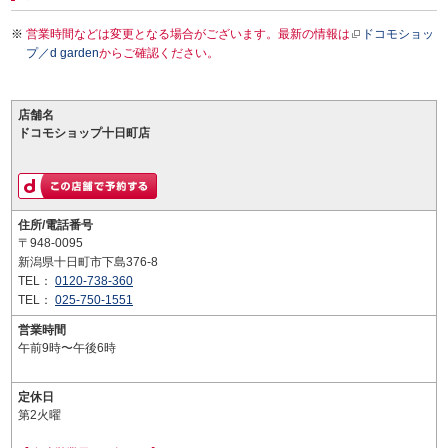
営業時間などは変更となる場合がございます。最新の情報は
ドコモショッ
プ／d garden
からご確認ください。
店舗名
ドコモショップ十日町店
住所/電話番号
〒948-0095
新潟県十日町市下島376-8
TEL：
0120-738-360
TEL：
025-750-1551
営業時間
午前9時〜午後6時
定休日
第2火曜