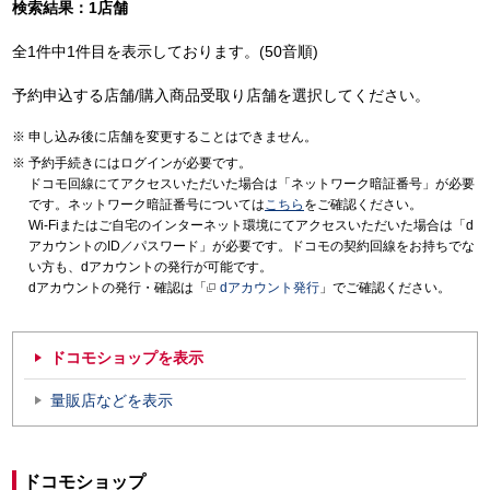
検索結果：1店舗
全1件中1件目を表示しております。(50音順)
予約申込する店舗/購入商品受取り店舗を選択してください。
申し込み後に店舗を変更することはできません。
予約手続きにはログインが必要です。
ドコモ回線にてアクセスいただいた場合は「ネットワーク暗証番号」が必要
です。ネットワーク暗証番号については
こちら
をご確認ください。
Wi-Fiまたはご自宅のインターネット環境にてアクセスいただいた場合は「d
アカウントのID／パスワード」が必要です。ドコモの契約回線をお持ちでな
い方も、dアカウントの発行が可能です。
dアカウントの発行・確認は「
dアカウント発行
」でご確認ください。
ドコモショップを表示
量販店などを表示
ドコモショップ