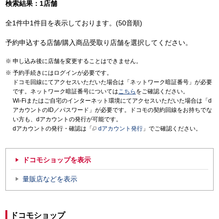
検索結果：1店舗
全1件中1件目を表示しております。(50音順)
予約申込する店舗/購入商品受取り店舗を選択してください。
申し込み後に店舗を変更することはできません。
予約手続きにはログインが必要です。
ドコモ回線にてアクセスいただいた場合は「ネットワーク暗証番号」が必要
です。ネットワーク暗証番号については
こちら
をご確認ください。
Wi-Fiまたはご自宅のインターネット環境にてアクセスいただいた場合は「d
アカウントのID／パスワード」が必要です。ドコモの契約回線をお持ちでな
い方も、dアカウントの発行が可能です。
dアカウントの発行・確認は「
dアカウント発行
」でご確認ください。
ドコモショップを表示
量販店などを表示
ドコモショップ