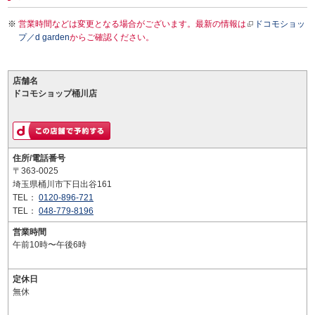
営業時間などは変更となる場合がございます。最新の情報は
ドコモショッ
プ／d garden
からご確認ください。
店舗名
ドコモショップ桶川店
住所/電話番号
〒363-0025
埼玉県桶川市下日出谷161
TEL：
0120-896-721
TEL：
048-779-8196
営業時間
午前10時〜午後6時
定休日
無休