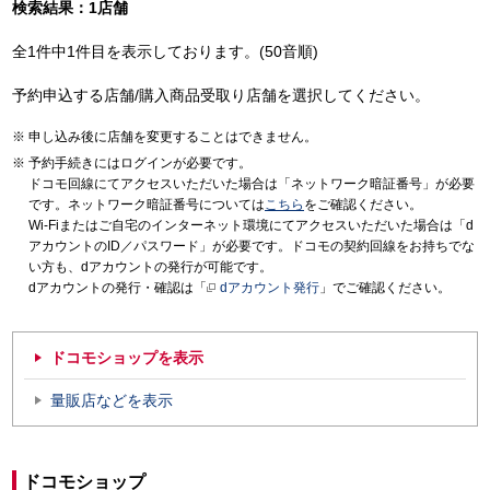
検索結果：1店舗
全1件中1件目を表示しております。(50音順)
予約申込する店舗/購入商品受取り店舗を選択してください。
申し込み後に店舗を変更することはできません。
予約手続きにはログインが必要です。
ドコモ回線にてアクセスいただいた場合は「ネットワーク暗証番号」が必要
です。ネットワーク暗証番号については
こちら
をご確認ください。
Wi-Fiまたはご自宅のインターネット環境にてアクセスいただいた場合は「d
アカウントのID／パスワード」が必要です。ドコモの契約回線をお持ちでな
い方も、dアカウントの発行が可能です。
dアカウントの発行・確認は「
dアカウント発行
」でご確認ください。
ドコモショップを表示
量販店などを表示
ドコモショップ