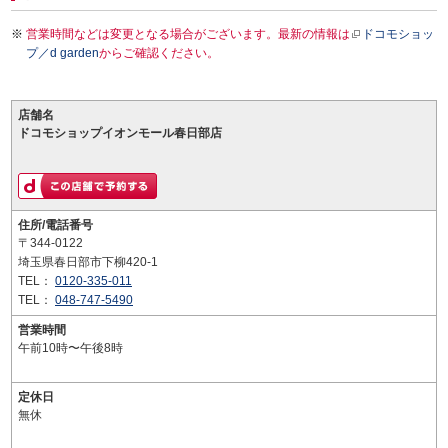
営業時間などは変更となる場合がございます。最新の情報は
ドコモショッ
プ／d garden
からご確認ください。
店舗名
ドコモショップイオンモール春日部店
住所/電話番号
〒344-0122
埼玉県春日部市下柳420-1
TEL：
0120-335-011
TEL：
048-747-5490
営業時間
午前10時〜午後8時
定休日
無休