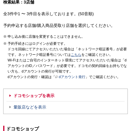
検索結果：3店舗
全3件中1 〜 3件目を表示しております。(50音順)
予約申込する店舗/購入商品受取り店舗を選択してください。
申し込み後に店舗を変更することはできません。
予約手続きにはログインが必要です。
ドコモ回線にてアクセスいただいた場合は「ネットワーク暗証番号」が必要
です。ネットワーク暗証番号については
こちら
をご確認ください。
Wi-Fiまたはご自宅のインターネット環境にてアクセスいただいた場合は「d
アカウントのID／パスワード」が必要です。ドコモの契約回線をお持ちでな
い方も、dアカウントの発行が可能です。
dアカウントの発行・確認は「
dアカウント発行
」でご確認ください。
ドコモショップを表示
量販店などを表示
ドコモショップ