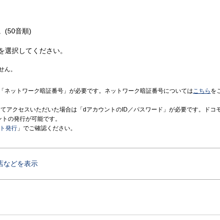
(50音順)
を選択してください。
せん。
「ネットワーク暗証番号」が必要です。ネットワーク暗証番号については
こちら
を
境にてアクセスいただいた場合は「dアカウントのID／パスワード」が必要です。ドコ
ントの発行が可能です。
ント発行
」でご確認ください。
店などを表示