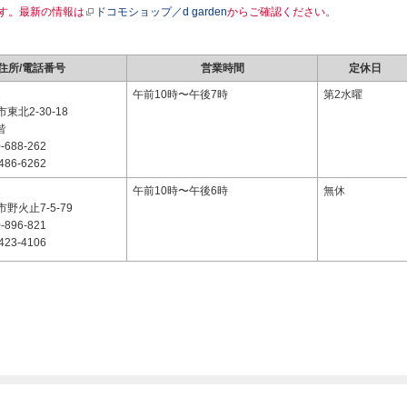
す。最新の情報は
ドコモショップ／d garden
からご確認ください。
住所/電話番号
営業時間
定休日
1
午前10時〜午後7時
第2水曜
東北2-30-18
階
-688-262
486-6262
1
午前10時〜午後6時
無休
野火止7-5-79
-896-821
423-4106