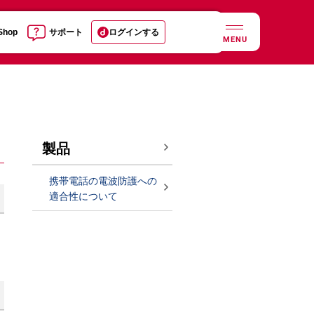
 Shop
サポート
ログインする
MENU
製品
携帯電話の電波防護への
適合性について