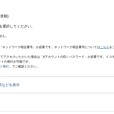
音順)
を選択してください。
せん。
「ネットワーク暗証番号」が必要です。ネットワーク暗証番号については
こちら
を
境にてアクセスいただいた場合は「dアカウントのID／パスワード」が必要です。ドコ
ントの発行が可能です。
ント発行
」でご確認ください。
店などを表示