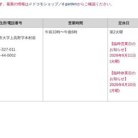
す。最新の情報は
ドコモショップ／d garden
からご確認ください。
住所/電話番号
営業時間
定休日
5
午前10時〜午後6時
第2火曜
市大字上高野字本村前
【臨時営業日の
-327-011
お知らせ】
-44-0002
2026年8月11日
(火曜)
【臨時休業日の
お知らせ】
2026年8月10日
(月曜)