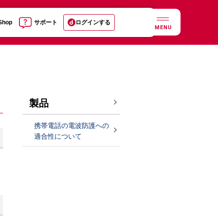
 Shop
サポート
ログインする
MENU
製品
携帯電話の電波防護への
適合性について