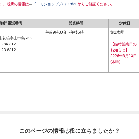
す。最新の情報は
ドコモショップ／d garden
からご確認ください。
住所/電話番号
営業時間
定休日
1
午前9時30分〜午後6時
第2木曜
花輪字上中島63-2
-286-812
【臨時営業日の
-23-6812
お知らせ】
2026年8月13日
(木曜)
このページの情報は役に立ちましたか？