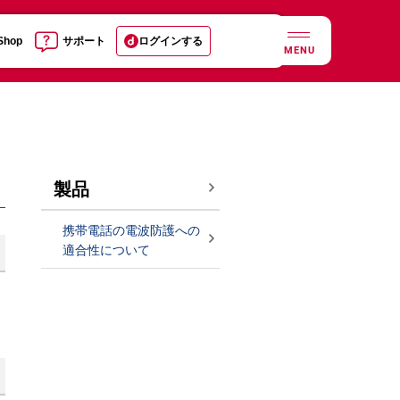
 Shop
サポート
ログインする
MENU
製品
携帯電話の電波防護への
適合性について