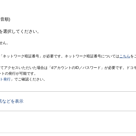
音順)
を選択してください。
せん。
「ネットワーク暗証番号」が必要です。ネットワーク暗証番号については
こちら
を
境にてアクセスいただいた場合は「dアカウントのID／パスワード」が必要です。ドコ
ントの発行が可能です。
ント発行
」でご確認ください。
店などを表示