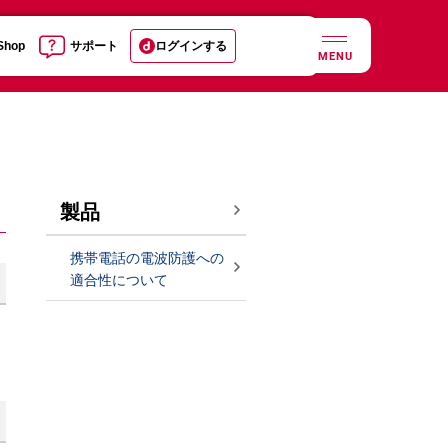
 Shop
サポート
ログインする
MENU
製品
携帯電話の電波防護への
適合性について