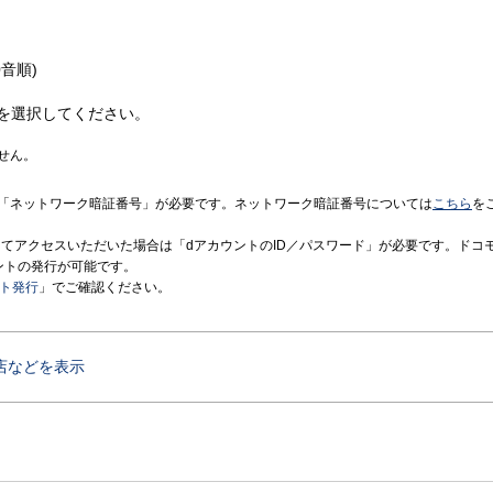
音順)
を選択してください。
せん。
「ネットワーク暗証番号」が必要です。ネットワーク暗証番号については
こちら
を
境にてアクセスいただいた場合は「dアカウントのID／パスワード」が必要です。ドコ
ントの発行が可能です。
ント発行
」でご確認ください。
店などを表示