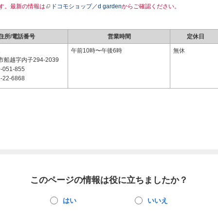
す。最新の情報は
ドコモショップ／d garden
からご確認ください。
住所/電話番号
営業時間
定休日
1
午前10時〜午後6時
無休
船越字内子294-2039
-051-855
-22-6868
このページの情報は役に立ちましたか？
はい
いいえ