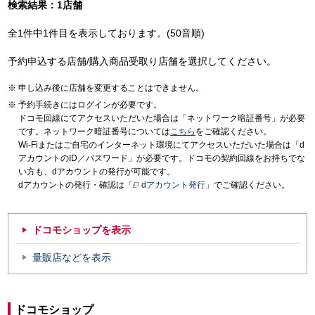
検索結果：1店舗
全1件中1件目を表示しております。(50音順)
予約申込する店舗/購入商品受取り店舗を選択してください。
申し込み後に店舗を変更することはできません。
予約手続きにはログインが必要です。
ドコモ回線にてアクセスいただいた場合は「ネットワーク暗証番号」が必要
です。ネットワーク暗証番号については
こちら
をご確認ください。
Wi-Fiまたはご自宅のインターネット環境にてアクセスいただいた場合は「d
アカウントのID／パスワード」が必要です。ドコモの契約回線をお持ちでな
い方も、dアカウントの発行が可能です。
dアカウントの発行・確認は「
dアカウント発行
」でご確認ください。
ドコモショップを表示
量販店などを表示
ドコモショップ