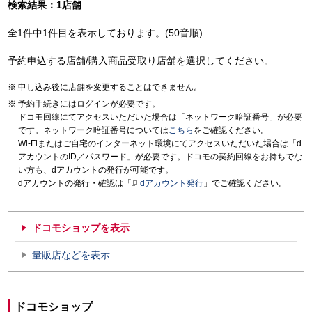
検索結果：1店舗
全1件中1件目を表示しております。(50音順)
予約申込する店舗/購入商品受取り店舗を選択してください。
申し込み後に店舗を変更することはできません。
予約手続きにはログインが必要です。
ドコモ回線にてアクセスいただいた場合は「ネットワーク暗証番号」が必要
です。ネットワーク暗証番号については
こちら
をご確認ください。
Wi-Fiまたはご自宅のインターネット環境にてアクセスいただいた場合は「d
アカウントのID／パスワード」が必要です。ドコモの契約回線をお持ちでな
い方も、dアカウントの発行が可能です。
dアカウントの発行・確認は「
dアカウント発行
」でご確認ください。
ドコモショップを表示
量販店などを表示
ドコモショップ