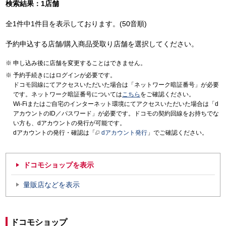
検索結果：1店舗
全1件中1件目を表示しております。(50音順)
予約申込する店舗/購入商品受取り店舗を選択してください。
申し込み後に店舗を変更することはできません。
予約手続きにはログインが必要です。
ドコモ回線にてアクセスいただいた場合は「ネットワーク暗証番号」が必要
です。ネットワーク暗証番号については
こちら
をご確認ください。
Wi-Fiまたはご自宅のインターネット環境にてアクセスいただいた場合は「d
アカウントのID／パスワード」が必要です。ドコモの契約回線をお持ちでな
い方も、dアカウントの発行が可能です。
dアカウントの発行・確認は「
dアカウント発行
」でご確認ください。
ドコモショップを表示
量販店などを表示
ドコモショップ