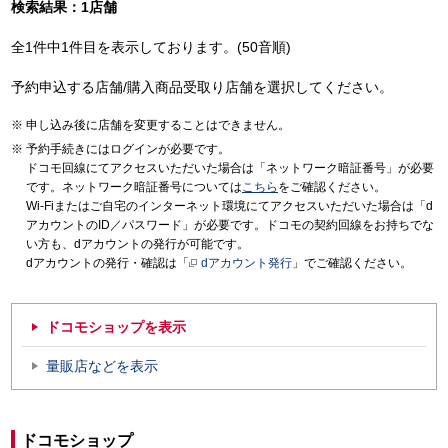
検索結果：1店舗
全1件中1件目を表示しております。(50音順)
予約申込する店舗/購入商品受取り店舗を選択してください。
申し込み後に店舗を変更することはできません。
予約手続きにはログインが必要です。
ドコモ回線にてアクセスいただいた場合は「ネットワーク暗証番号」が必要
です。ネットワーク暗証番号については
こちら
をご確認ください。
Wi-Fiまたはご自宅のインターネット環境にてアクセスいただいた場合は「d
アカウントのID／パスワード」が必要です。ドコモの契約回線をお持ちでな
い方も、dアカウントの発行が可能です。
dアカウントの発行・確認は「
dアカウント発行
」でご確認ください。
ドコモショップを表示
量販店などを表示
ドコモショップ