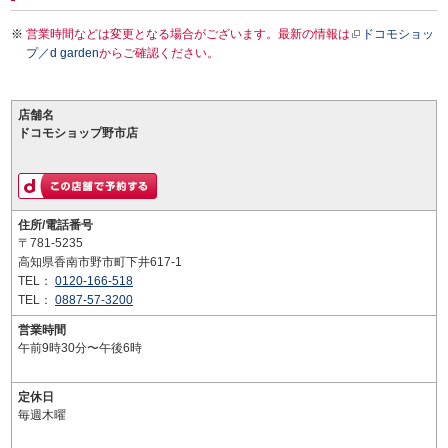
営業時間などは変更となる場合がございます。最新の情報は
ドコモショッ
プ／d garden
からご確認ください。
店舗名
ドコモショップ野市店
住所/電話番号
〒781-5235
高知県香南市野市町下井617-1
TEL：
0120-166-518
TEL：
0887-57-3200
営業時間
午前9時30分〜午後6時
定休日
毎週木曜