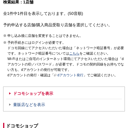
検索結果：1店舗
全1件中1件目を表示しております。(50音順)
予約申込する店舗/購入商品受取り店舗を選択してください。
申し込み後に店舗を変更することはできません。
予約手続きにはログインが必要です。
ドコモ回線にてアクセスいただいた場合は「ネットワーク暗証番号」が必要
です。ネットワーク暗証番号については
こちら
をご確認ください。
Wi-Fiまたはご自宅のインターネット環境にてアクセスいただいた場合は「d
アカウントのID／パスワード」が必要です。ドコモの契約回線をお持ちでな
い方も、dアカウントの発行が可能です。
dアカウントの発行・確認は「
dアカウント発行
」でご確認ください。
ドコモショップを表示
量販店などを表示
ドコモショップ