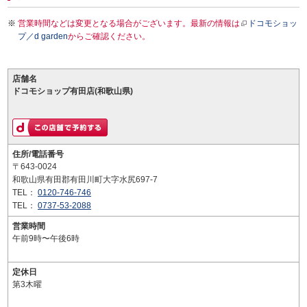
営業時間などは変更となる場合がございます。最新の情報は
ドコモショッ
プ／d garden
からご確認ください。
店舗名
ドコモショップ有田店(和歌山県)
住所/電話番号
〒643-0024
和歌山県有田郡有田川町大字水尻697-7
TEL：
0120-746-746
TEL：
0737-53-2088
営業時間
午前9時〜午後6時
定休日
第3木曜