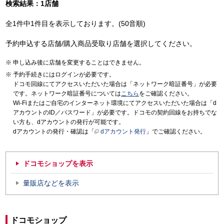
検索結果：1店舗
全1件中1件目を表示しております。(50音順)
予約申込する店舗/購入商品受取り店舗を選択してください。
申し込み後に店舗を変更することはできません。
予約手続きにはログインが必要です。
ドコモ回線にてアクセスいただいた場合は「ネットワーク暗証番号」が必要
です。ネットワーク暗証番号については
こちら
をご確認ください。
Wi-Fiまたはご自宅のインターネット環境にてアクセスいただいた場合は「d
アカウントのID／パスワード」が必要です。ドコモの契約回線をお持ちでな
い方も、dアカウントの発行が可能です。
dアカウントの発行・確認は「
dアカウント発行
」でご確認ください。
ドコモショップを表示
量販店などを表示
ドコモショップ