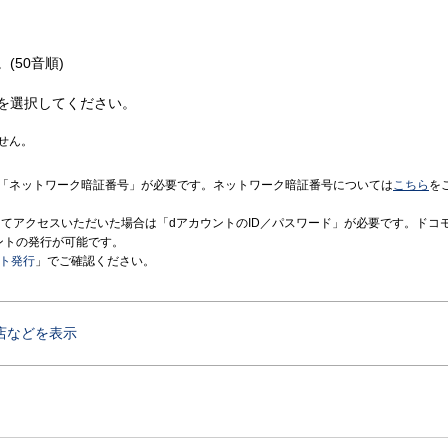
(50音順)
を選択してください。
せん。
「ネットワーク暗証番号」が必要です。ネットワーク暗証番号については
こちら
を
境にてアクセスいただいた場合は「dアカウントのID／パスワード」が必要です。ドコ
ントの発行が可能です。
ント発行
」でご確認ください。
店などを表示