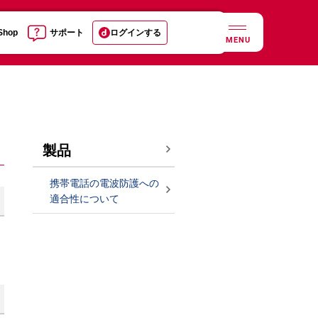
 Shop
サポート
ログインする
MENU
製品
携帯電話の電波防護への
適合性について