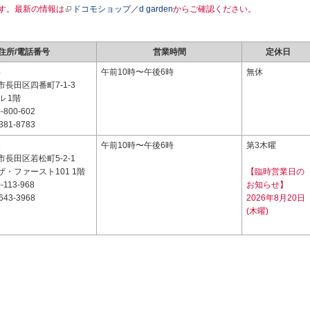
す。最新の情報は
ドコモショップ／d garden
からご確認ください。
住所/電話番号
営業時間
定休日
4
午前10時〜午後6時
無休
長田区四番町7-1-3
 1階
-800-602
381-8783
8
午前10時〜午後6時
第3木曜
長田区若松町5-2-1
・ファースト101 1階
【臨時営業日の
-113-968
お知らせ】
643-3968
2026年8月20日
(木曜)