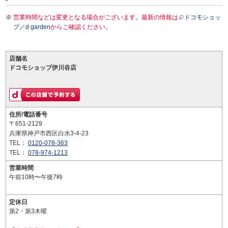
営業時間などは変更となる場合がございます。最新の情報は
ドコモショッ
プ／d garden
からご確認ください。
店舗名
ドコモショップ伊川谷店
住所/電話番号
〒651-2129
兵庫県神戸市西区白水3-4-23
TEL：
0120-078-363
TEL：
078-974-1213
営業時間
午前10時〜午後7時
定休日
第2・第3木曜