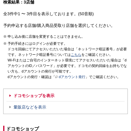
検索結果：3店舗
全3件中1 〜 3件目を表示しております。(50音順)
予約申込する店舗/購入商品受取り店舗を選択してください。
申し込み後に店舗を変更することはできません。
予約手続きにはログインが必要です。
ドコモ回線にてアクセスいただいた場合は「ネットワーク暗証番号」が必要
です。ネットワーク暗証番号については
こちら
をご確認ください。
Wi-Fiまたはご自宅のインターネット環境にてアクセスいただいた場合は「d
アカウントのID／パスワード」が必要です。ドコモの契約回線をお持ちでな
い方も、dアカウントの発行が可能です。
dアカウントの発行・確認は「
dアカウント発行
」でご確認ください。
ドコモショップを表示
量販店などを表示
ドコモショップ