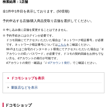
検索結果：1店舗
全1件中1件目を表示しております。(50音順)
予約申込する店舗/購入商品受取り店舗を選択してください。
申し込み後に店舗を変更することはできません。
予約手続きにはログインが必要です。
ドコモ回線にてアクセスいただいた場合は「ネットワーク暗証番号」が必要
です。ネットワーク暗証番号については
こちら
をご確認ください。
Wi-Fiまたはご自宅のインターネット環境にてアクセスいただいた場合は「d
アカウントのID／パスワード」が必要です。ドコモの契約回線をお持ちでな
い方も、dアカウントの発行が可能です。
dアカウントの発行・確認は「
dアカウント発行
」でご確認ください。
ドコモショップを表示
量販店などを表示
ドコモショップ