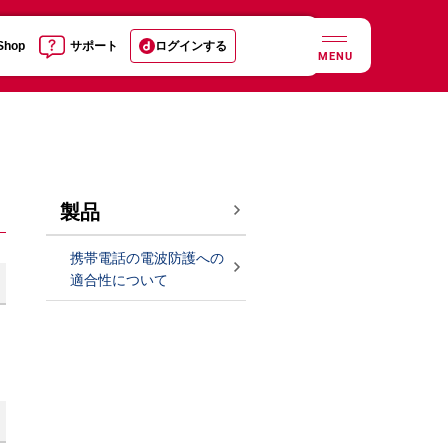
 Shop
サポート
ログインする
MENU
製品
携帯電話の電波防護への
適合性について