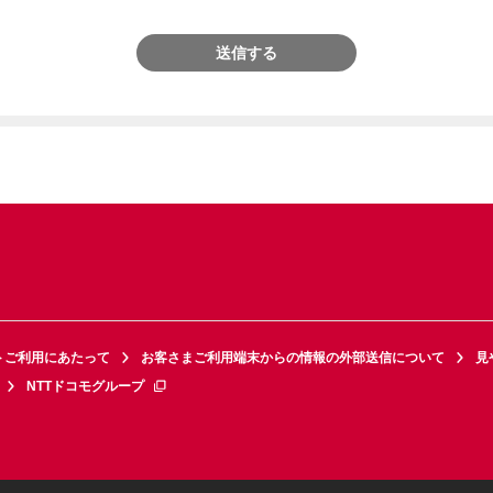
送信する
トご利用にあたって
お客さまご利用端末からの情報の外部送信について
見
NTTドコモグループ