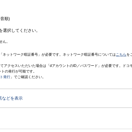
音順)
を選択してください。
せん。
「ネットワーク暗証番号」が必要です。ネットワーク暗証番号については
こちら
を
境にてアクセスいただいた場合は「dアカウントのID／パスワード」が必要です。ドコ
ントの発行が可能です。
ント発行
」でご確認ください。
店などを表示