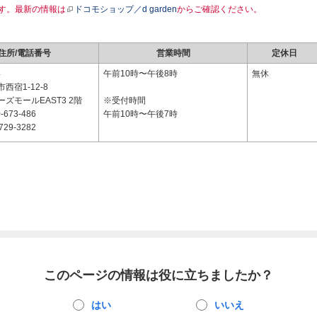
す。最新の情報は
ドコモショップ／d garden
からご確認ください。
住所/電話番号
営業時間
定休日
4
午前10時〜午後8時
無休
西宿1-12-8
ズモールEAST3 2階
※受付時間
-673-486
午前10時〜午後7時
729-3282
このページの情報は役に立ちましたか？
はい
いいえ