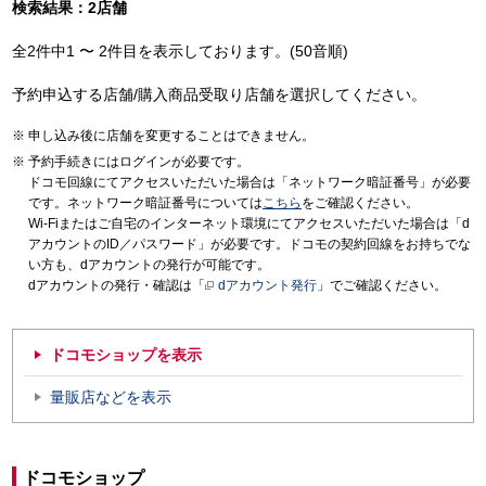
検索結果：2店舗
全2件中1 〜 2件目を表示しております。(50音順)
予約申込する店舗/購入商品受取り店舗を選択してください。
申し込み後に店舗を変更することはできません。
予約手続きにはログインが必要です。
ドコモ回線にてアクセスいただいた場合は「ネットワーク暗証番号」が必要
です。ネットワーク暗証番号については
こちら
をご確認ください。
Wi-Fiまたはご自宅のインターネット環境にてアクセスいただいた場合は「d
アカウントのID／パスワード」が必要です。ドコモの契約回線をお持ちでな
い方も、dアカウントの発行が可能です。
dアカウントの発行・確認は「
dアカウント発行
」でご確認ください。
ドコモショップを表示
量販店などを表示
ドコモショップ