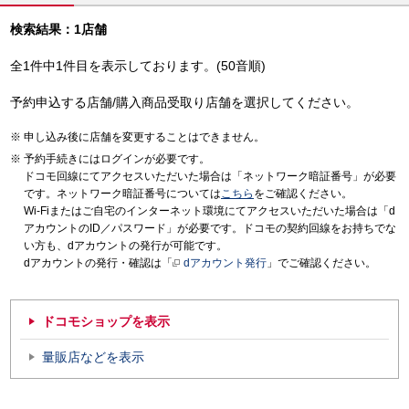
検索結果：1店舗
全1件中1件目を表示しております。(50音順)
予約申込する店舗/購入商品受取り店舗を選択してください。
申し込み後に店舗を変更することはできません。
予約手続きにはログインが必要です。
ドコモ回線にてアクセスいただいた場合は「ネットワーク暗証番号」が必要
です。ネットワーク暗証番号については
こちら
をご確認ください。
Wi-Fiまたはご自宅のインターネット環境にてアクセスいただいた場合は「d
アカウントのID／パスワード」が必要です。ドコモの契約回線をお持ちでな
い方も、dアカウントの発行が可能です。
dアカウントの発行・確認は「
dアカウント発行
」でご確認ください。
ドコモショップを表示
量販店などを表示