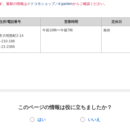
す。最新の情報は
ドコモショップ／d garden
からご確認ください。
住所/電話番号
営業時間
定休日
3
午前10時〜午後7時
無休
大明西町2-14
-210-188
-21-2366
このページの情報は役に立ちましたか？
はい
いいえ