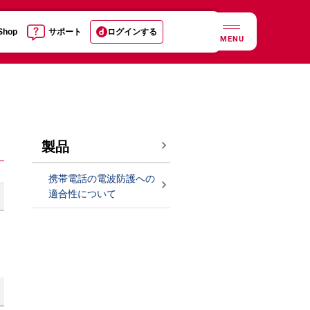
 Shop
サポート
ログインする
MENU
製品
携帯電話の電波防護への
適合性について