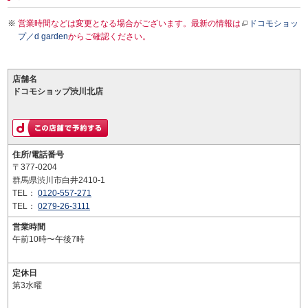
営業時間などは変更となる場合がございます。最新の情報は
ドコモショッ
プ／d garden
からご確認ください。
店舗名
ドコモショップ渋川北店
住所/電話番号
〒377-0204
群馬県渋川市白井2410-1
TEL：
0120-557-271
TEL：
0279-26-3111
営業時間
午前10時〜午後7時
定休日
第3水曜