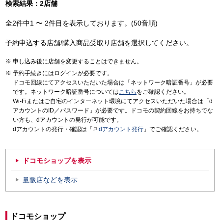
検索結果：2店舗
全2件中1 〜 2件目を表示しております。(50音順)
予約申込する店舗/購入商品受取り店舗を選択してください。
申し込み後に店舗を変更することはできません。
予約手続きにはログインが必要です。
ドコモ回線にてアクセスいただいた場合は「ネットワーク暗証番号」が必要
です。ネットワーク暗証番号については
こちら
をご確認ください。
Wi-Fiまたはご自宅のインターネット環境にてアクセスいただいた場合は「d
アカウントのID／パスワード」が必要です。ドコモの契約回線をお持ちでな
い方も、dアカウントの発行が可能です。
dアカウントの発行・確認は「
dアカウント発行
」でご確認ください。
ドコモショップを表示
量販店などを表示
ドコモショップ