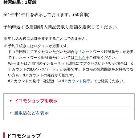
検索結果：1店舗
全1件中1件目を表示しております。(50音順)
予約申込する店舗/購入商品受取り店舗を選択してください。
申し込み後に店舗を変更することはできません。
予約手続きにはログインが必要です。
ドコモ回線にてアクセスいただいた場合は「ネットワーク暗証番号」が必要
です。ネットワーク暗証番号については
こちら
をご確認ください。
Wi-Fiまたはご自宅のインターネット環境にてアクセスいただいた場合は「d
アカウントのID／パスワード」が必要です。ドコモの契約回線をお持ちでな
い方も、dアカウントの発行が可能です。
dアカウントの発行・確認は「
dアカウント発行
」でご確認ください。
ドコモショップを表示
量販店などを表示
ドコモショップ