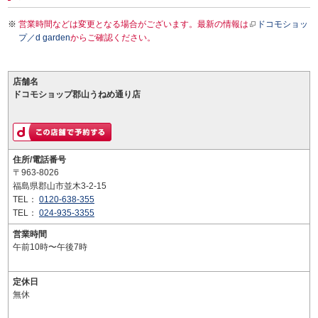
営業時間などは変更となる場合がございます。最新の情報は
ドコモショッ
プ／d garden
からご確認ください。
店舗名
ドコモショップ郡山うねめ通り店
住所/電話番号
〒963-8026
福島県郡山市並木3-2-15
TEL：
0120-638-355
TEL：
024-935-3355
営業時間
午前10時〜午後7時
定休日
無休