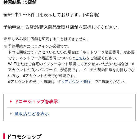
検索結果：5店舗
全5件中1 〜 5件目を表示しております。(50音順)
予約申込する店舗/購入商品受取り店舗を選択してください。
申し込み後に店舗を変更することはできません。
予約手続きにはログインが必要です。
ドコモ回線にてアクセスいただいた場合は「ネットワーク暗証番号」が必要
です。ネットワーク暗証番号については
こちら
をご確認ください。
Wi-Fiまたはご自宅のインターネット環境にてアクセスいただいた場合は「d
アカウントのID／パスワード」が必要です。ドコモの契約回線をお持ちでな
い方も、dアカウントの発行が可能です。
dアカウントの発行・確認は「
dアカウント発行
」でご確認ください。
ドコモショップを表示
量販店などを表示
ドコモショップ