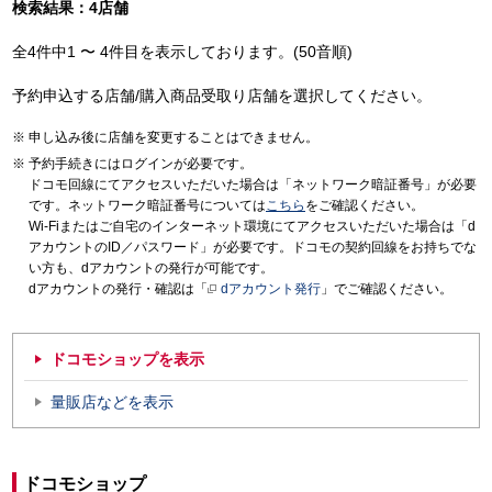
検索結果：4店舗
全4件中1 〜 4件目を表示しております。(50音順)
予約申込する店舗/購入商品受取り店舗を選択してください。
申し込み後に店舗を変更することはできません。
予約手続きにはログインが必要です。
ドコモ回線にてアクセスいただいた場合は「ネットワーク暗証番号」が必要
です。ネットワーク暗証番号については
こちら
をご確認ください。
Wi-Fiまたはご自宅のインターネット環境にてアクセスいただいた場合は「d
アカウントのID／パスワード」が必要です。ドコモの契約回線をお持ちでな
い方も、dアカウントの発行が可能です。
dアカウントの発行・確認は「
dアカウント発行
」でご確認ください。
ドコモショップを表示
量販店などを表示
ドコモショップ