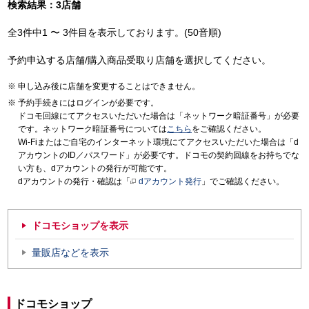
検索結果：3店舗
全3件中1 〜 3件目を表示しております。(50音順)
予約申込する店舗/購入商品受取り店舗を選択してください。
申し込み後に店舗を変更することはできません。
予約手続きにはログインが必要です。
ドコモ回線にてアクセスいただいた場合は「ネットワーク暗証番号」が必要
です。ネットワーク暗証番号については
こちら
をご確認ください。
Wi-Fiまたはご自宅のインターネット環境にてアクセスいただいた場合は「d
アカウントのID／パスワード」が必要です。ドコモの契約回線をお持ちでな
い方も、dアカウントの発行が可能です。
dアカウントの発行・確認は「
dアカウント発行
」でご確認ください。
ドコモショップを表示
量販店などを表示
ドコモショップ