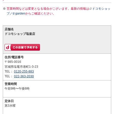
営業時間などは変更となる場合がございます。最新の情報は
ドコモショッ
プ／d garden
からご確認ください。
店舗名
ドコモショップ塩釜店
住所/電話番号
〒985-0016
宮城県塩竈市港町1-3-23
TEL：
0120-255-883
TEL：
022-363-2030
営業時間
午前9時〜午後6時
定休日
第3水曜