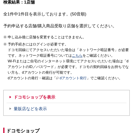
検索結果：1店舗
全1件中1件目を表示しております。(50音順)
予約申込する店舗/購入商品受取り店舗を選択してください。
申し込み後に店舗を変更することはできません。
予約手続きにはログインが必要です。
ドコモ回線にてアクセスいただいた場合は「ネットワーク暗証番号」が必要
です。ネットワーク暗証番号については
こちら
をご確認ください。
Wi-Fiまたはご自宅のインターネット環境にてアクセスいただいた場合は「d
アカウントのID／パスワード」が必要です。ドコモの契約回線をお持ちでな
い方も、dアカウントの発行が可能です。
dアカウントの発行・確認は「
dアカウント発行
」でご確認ください。
ドコモショップを表示
量販店などを表示
ドコモショップ