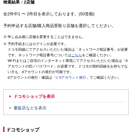
検索結果：2店舗
全2件中1 〜 2件目を表示しております。(50音順)
予約申込する店舗/購入商品受取り店舗を選択してください。
申し込み後に店舗を変更することはできません。
予約手続きにはログインが必要です。
ドコモ回線にてアクセスいただいた場合は「ネットワーク暗証番号」が必要
です。ネットワーク暗証番号については
こちら
をご確認ください。
Wi-Fiまたはご自宅のインターネット環境にてアクセスいただいた場合は「d
アカウントのID／パスワード」が必要です。ドコモの契約回線をお持ちでな
い方も、dアカウントの発行が可能です。
dアカウントの発行・確認は「
dアカウント発行
」でご確認ください。
ドコモショップを表示
量販店などを表示
ドコモショップ