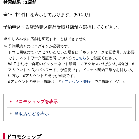
検索結果：1店舗
全1件中1件目を表示しております。(50音順)
予約申込する店舗/購入商品受取り店舗を選択してください。
申し込み後に店舗を変更することはできません。
予約手続きにはログインが必要です。
ドコモ回線にてアクセスいただいた場合は「ネットワーク暗証番号」が必要
です。ネットワーク暗証番号については
こちら
をご確認ください。
Wi-Fiまたはご自宅のインターネット環境にてアクセスいただいた場合は「d
アカウントのID／パスワード」が必要です。ドコモの契約回線をお持ちでな
い方も、dアカウントの発行が可能です。
dアカウントの発行・確認は「
dアカウント発行
」でご確認ください。
ドコモショップを表示
量販店などを表示
ドコモショップ