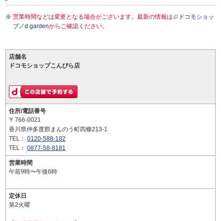
営業時間などは変更となる場合がございます。最新の情報は
ドコモショッ
プ／d garden
からご確認ください。
店舗名
ドコモショップこんぴら店
住所/電話番号
〒766-0021
香川県仲多度郡まんのう町四條213-1
TEL：
0120-588-182
TEL：
0877-58-8181
営業時間
午前9時〜午後6時
定休日
第2火曜