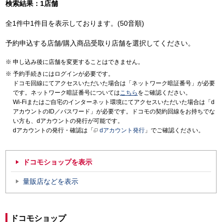
検索結果：1店舗
全1件中1件目を表示しております。(50音順)
予約申込する店舗/購入商品受取り店舗を選択してください。
申し込み後に店舗を変更することはできません。
予約手続きにはログインが必要です。
ドコモ回線にてアクセスいただいた場合は「ネットワーク暗証番号」が必要
です。ネットワーク暗証番号については
こちら
をご確認ください。
Wi-Fiまたはご自宅のインターネット環境にてアクセスいただいた場合は「d
アカウントのID／パスワード」が必要です。ドコモの契約回線をお持ちでな
い方も、dアカウントの発行が可能です。
dアカウントの発行・確認は「
dアカウント発行
」でご確認ください。
ドコモショップを表示
量販店などを表示
ドコモショップ