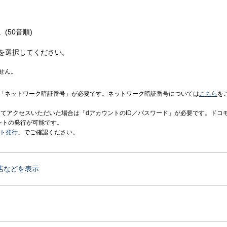
(50音順)
を選択してください。
せん。
「ネットワーク暗証番号」が必要です。ネットワーク暗証番号については
こちら
を
境にてアクセスいただいた場合は「dアカウントのID／パスワード」が必要です。ドコ
ントの発行が可能です。
ント発行
」でご確認ください。
店などを表示