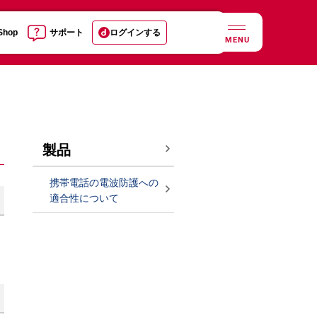
 Shop
サポート
ログインする
MENU
製品
携帯電話の電波防護への
適合性について