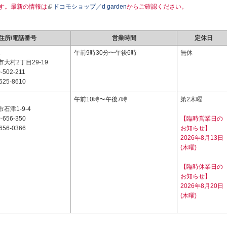
す。最新の情報は
ドコモショップ／d garden
からご確認ください。
住所/電話番号
営業時間
定休日
2
午前9時30分〜午後6時
無休
大村2丁目29-19
-502-211
625-8610
1
午前10時〜午後7時
第2木曜
石津1-9-4
-656-350
【臨時営業日の
656-0366
お知らせ】
2026年8月13日
(木曜)
【臨時休業日の
お知らせ】
2026年8月20日
(木曜)