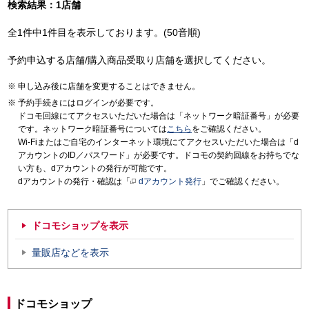
検索結果：1店舗
全1件中1件目を表示しております。(50音順)
予約申込する店舗/購入商品受取り店舗を選択してください。
申し込み後に店舗を変更することはできません。
予約手続きにはログインが必要です。
ドコモ回線にてアクセスいただいた場合は「ネットワーク暗証番号」が必要
です。ネットワーク暗証番号については
こちら
をご確認ください。
Wi-Fiまたはご自宅のインターネット環境にてアクセスいただいた場合は「d
アカウントのID／パスワード」が必要です。ドコモの契約回線をお持ちでな
い方も、dアカウントの発行が可能です。
dアカウントの発行・確認は「
dアカウント発行
」でご確認ください。
ドコモショップを表示
量販店などを表示
ドコモショップ