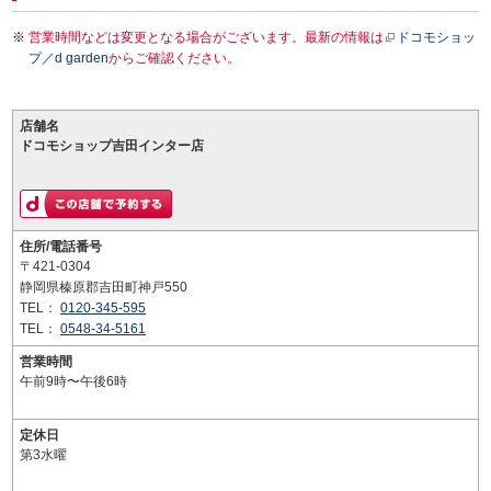
営業時間などは変更となる場合がございます。最新の情報は
ドコモショッ
プ／d garden
からご確認ください。
店舗名
ドコモショップ吉田インター店
住所/電話番号
〒421-0304
静岡県榛原郡吉田町神戸550
TEL：
0120-345-595
TEL：
0548-34-5161
営業時間
午前9時〜午後6時
定休日
第3水曜