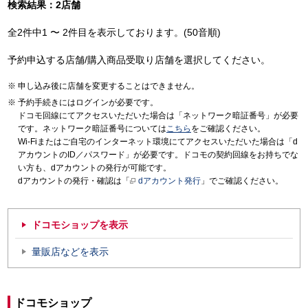
検索結果：2店舗
全2件中1 〜 2件目を表示しております。(50音順)
予約申込する店舗/購入商品受取り店舗を選択してください。
申し込み後に店舗を変更することはできません。
予約手続きにはログインが必要です。
ドコモ回線にてアクセスいただいた場合は「ネットワーク暗証番号」が必要
です。ネットワーク暗証番号については
こちら
をご確認ください。
Wi-Fiまたはご自宅のインターネット環境にてアクセスいただいた場合は「d
アカウントのID／パスワード」が必要です。ドコモの契約回線をお持ちでな
い方も、dアカウントの発行が可能です。
dアカウントの発行・確認は「
dアカウント発行
」でご確認ください。
ドコモショップを表示
量販店などを表示
ドコモショップ