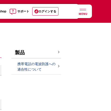
 Shop
サポート
ログインする
MENU
製品
携帯電話の電波防護への
適合性について