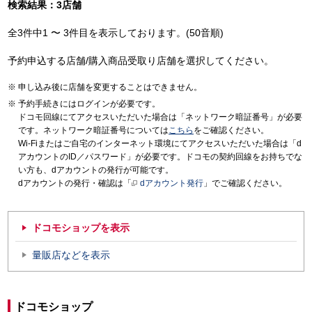
検索結果：3店舗
全3件中1 〜 3件目を表示しております。(50音順)
予約申込する店舗/購入商品受取り店舗を選択してください。
申し込み後に店舗を変更することはできません。
予約手続きにはログインが必要です。
ドコモ回線にてアクセスいただいた場合は「ネットワーク暗証番号」が必要
です。ネットワーク暗証番号については
こちら
をご確認ください。
Wi-Fiまたはご自宅のインターネット環境にてアクセスいただいた場合は「d
アカウントのID／パスワード」が必要です。ドコモの契約回線をお持ちでな
い方も、dアカウントの発行が可能です。
dアカウントの発行・確認は「
dアカウント発行
」でご確認ください。
ドコモショップを表示
量販店などを表示
ドコモショップ