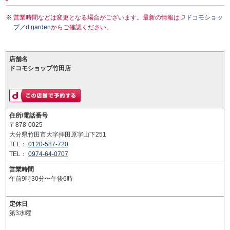
営業時間などは変更となる場合がございます。最新の情報は
ドコモショッ
プ／d garden
からご確認ください。
店舗名
ドコモショップ竹田店
住所/電話番号
〒878-0025
大分県竹田市大字拝田原字山下251
TEL：
0120-587-720
TEL：
0974-64-0707
営業時間
午前9時30分〜午後6時
定休日
第3水曜