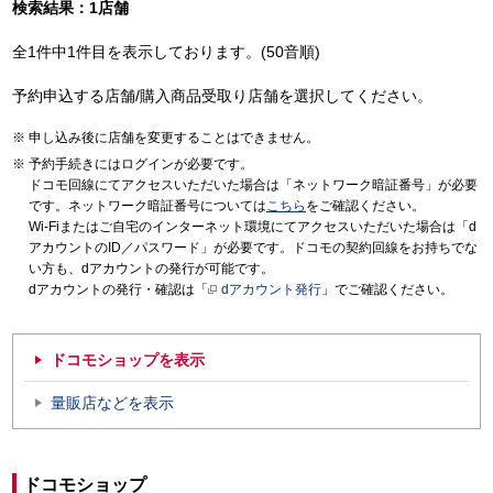
検索結果：1店舗
全1件中1件目を表示しております。(50音順)
予約申込する店舗/購入商品受取り店舗を選択してください。
申し込み後に店舗を変更することはできません。
予約手続きにはログインが必要です。
ドコモ回線にてアクセスいただいた場合は「ネットワーク暗証番号」が必要
です。ネットワーク暗証番号については
こちら
をご確認ください。
Wi-Fiまたはご自宅のインターネット環境にてアクセスいただいた場合は「d
アカウントのID／パスワード」が必要です。ドコモの契約回線をお持ちでな
い方も、dアカウントの発行が可能です。
dアカウントの発行・確認は「
dアカウント発行
」でご確認ください。
ドコモショップを表示
量販店などを表示
ドコモショップ