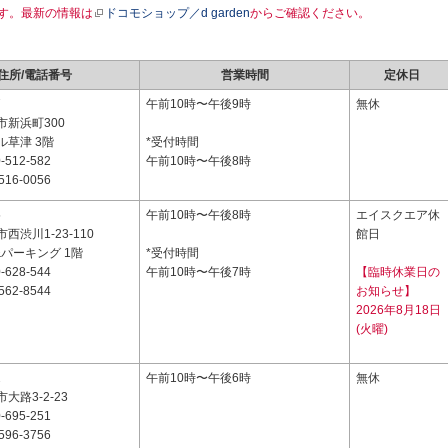
す。最新の情報は
ドコモショップ／d garden
からご確認ください。
住所/電話番号
営業時間
定休日
7
午前10時〜午後9時
無休
市新浜町300
ル草津 3階
*受付時間
-512-582
午前10時〜午後8時
516-0056
5
午前10時〜午後8時
エイスクエア休
西渋川1-23-110
館日
&パーキング 1階
*受付時間
-628-544
午前10時〜午後7時
【臨時休業日の
562-8544
お知らせ】
2026年8月18日
(火曜)
2
午前10時〜午後6時
無休
大路3-2-23
-695-251
596-3756