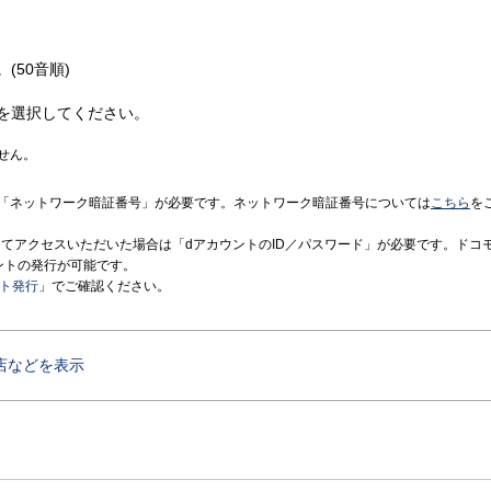
(50音順)
を選択してください。
せん。
「ネットワーク暗証番号」が必要です。ネットワーク暗証番号については
こちら
を
境にてアクセスいただいた場合は「dアカウントのID／パスワード」が必要です。ドコ
ントの発行が可能です。
ント発行
」でご確認ください。
店などを表示