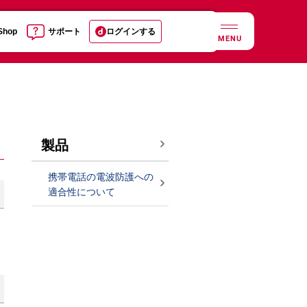
 Shop
サポート
ログインする
MENU
製品
携帯電話の電波防護への
適合性について