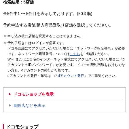
検索結果：5店舗
全5件中1 〜 5件目を表示しております。(50音順)
予約申込する店舗/購入商品受取り店舗を選択してください。
申し込み後に店舗を変更することはできません。
予約手続きにはログインが必要です。
ドコモ回線にてアクセスいただいた場合は「ネットワーク暗証番号」が必要
です。ネットワーク暗証番号については
こちら
をご確認ください。
Wi-Fiまたはご自宅のインターネット環境にてアクセスいただいた場合は「d
アカウントのID／パスワード」が必要です。ドコモの契約回線をお持ちでな
い方も、dアカウントの発行が可能です。
dアカウントの発行・確認は「
dアカウント発行
」でご確認ください。
ドコモショップを表示
量販店などを表示
ドコモショップ