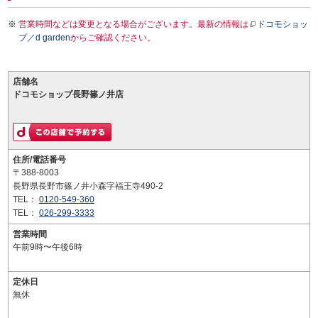
営業時間などは変更となる場合がございます。最新の情報は
ドコモショッ
プ／d garden
からご確認ください。
店舗名
ドコモショップ長野篠ノ井店
住所/電話番号
〒388-8003
長野県長野市篠ノ井小森字福王寺490-2
TEL：
0120-549-360
TEL：
026-299-3333
営業時間
午前9時〜午後6時
定休日
無休