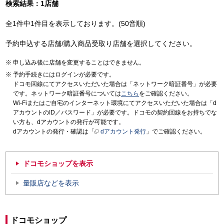
検索結果：1店舗
全1件中1件目を表示しております。(50音順)
予約申込する店舗/購入商品受取り店舗を選択してください。
申し込み後に店舗を変更することはできません。
予約手続きにはログインが必要です。
ドコモ回線にてアクセスいただいた場合は「ネットワーク暗証番号」が必要
です。ネットワーク暗証番号については
こちら
をご確認ください。
Wi-Fiまたはご自宅のインターネット環境にてアクセスいただいた場合は「d
アカウントのID／パスワード」が必要です。ドコモの契約回線をお持ちでな
い方も、dアカウントの発行が可能です。
dアカウントの発行・確認は「
dアカウント発行
」でご確認ください。
ドコモショップを表示
量販店などを表示
ドコモショップ