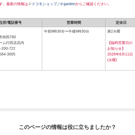
す。最新の情報は
ドコモショップ／d garden
からご確認ください。
住所/電話番号
営業時間
定休日
6
午前9時30分〜午後6時30分
第2火曜
持田780
ーム行田店店内
【臨時営業日の
-200-722
お知らせ】
564-3005
2026年8月11日
(火曜)
このページの情報は役に立ちましたか？