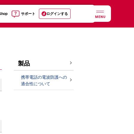
 Shop
サポート
ログインする
MENU
製品
携帯電話の電波防護への
適合性について