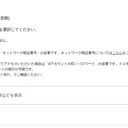
音順)
を選択してください。
せん。
「ネットワーク暗証番号」が必要です。ネットワーク暗証番号については
こちら
を
境にてアクセスいただいた場合は「dアカウントのID／パスワード」が必要です。ドコ
ントの発行が可能です。
ント発行
」でご確認ください。
店などを表示