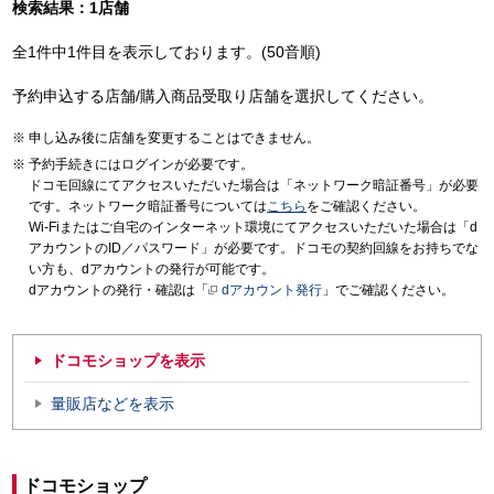
検索結果：1店舗
全1件中1件目を表示しております。(50音順)
予約申込する店舗/購入商品受取り店舗を選択してください。
申し込み後に店舗を変更することはできません。
予約手続きにはログインが必要です。
ドコモ回線にてアクセスいただいた場合は「ネットワーク暗証番号」が必要
です。ネットワーク暗証番号については
こちら
をご確認ください。
Wi-Fiまたはご自宅のインターネット環境にてアクセスいただいた場合は「d
アカウントのID／パスワード」が必要です。ドコモの契約回線をお持ちでな
い方も、dアカウントの発行が可能です。
dアカウントの発行・確認は「
dアカウント発行
」でご確認ください。
ドコモショップを表示
量販店などを表示
ドコモショップ