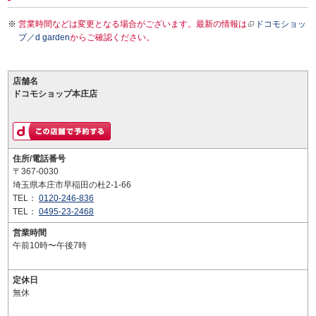
営業時間などは変更となる場合がございます。最新の情報は
ドコモショッ
プ／d garden
からご確認ください。
店舗名
ドコモショップ本庄店
住所/電話番号
〒367-0030
埼玉県本庄市早稲田の杜2-1-66
TEL：
0120-246-836
TEL：
0495-23-2468
営業時間
午前10時〜午後7時
定休日
無休