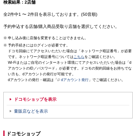
検索結果：2店舗
全2件中1 〜 2件目を表示しております。(50音順)
予約申込する店舗/購入商品受取り店舗を選択してください。
申し込み後に店舗を変更することはできません。
予約手続きにはログインが必要です。
ドコモ回線にてアクセスいただいた場合は「ネットワーク暗証番号」が必要
です。ネットワーク暗証番号については
こちら
をご確認ください。
Wi-Fiまたはご自宅のインターネット環境にてアクセスいただいた場合は「d
アカウントのID／パスワード」が必要です。ドコモの契約回線をお持ちでな
い方も、dアカウントの発行が可能です。
dアカウントの発行・確認は「
dアカウント発行
」でご確認ください。
ドコモショップを表示
量販店などを表示
ドコモショップ