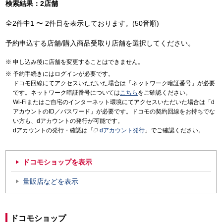
検索結果：2店舗
全2件中1 〜 2件目を表示しております。(50音順)
予約申込する店舗/購入商品受取り店舗を選択してください。
申し込み後に店舗を変更することはできません。
予約手続きにはログインが必要です。
ドコモ回線にてアクセスいただいた場合は「ネットワーク暗証番号」が必要
です。ネットワーク暗証番号については
こちら
をご確認ください。
Wi-Fiまたはご自宅のインターネット環境にてアクセスいただいた場合は「d
アカウントのID／パスワード」が必要です。ドコモの契約回線をお持ちでな
い方も、dアカウントの発行が可能です。
dアカウントの発行・確認は「
dアカウント発行
」でご確認ください。
ドコモショップを表示
量販店などを表示
ドコモショップ