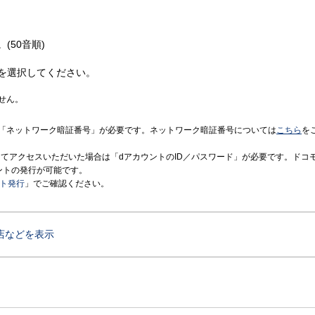
(50音順)
を選択してください。
せん。
「ネットワーク暗証番号」が必要です。ネットワーク暗証番号については
こちら
を
境にてアクセスいただいた場合は「dアカウントのID／パスワード」が必要です。ドコ
ントの発行が可能です。
ント発行
」でご確認ください。
店などを表示