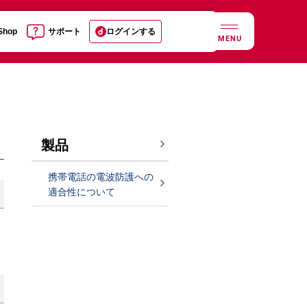
 Shop
サポート
ログインする
MENU
製品
携帯電話の電波防護への
適合性について