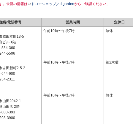
す。最新の情報は
ドコモショップ／d garden
からご確認ください。
住所/電話番号
営業時間
定休日
3
午前10時〜午後7時
無休
脇田本町13-5
命ビル 1階
-584-360
244-5506
8
午前10時〜午後7時
第2木曜
吉田新町2-5-2
-644-900
234-2311
2
午前10時〜午後7時
無休
山田2042-1
越山田店 2階
-000-393
298-3900