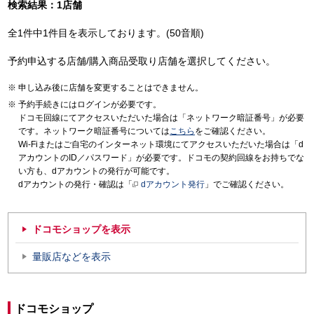
検索結果：1店舗
全1件中1件目を表示しております。(50音順)
予約申込する店舗/購入商品受取り店舗を選択してください。
申し込み後に店舗を変更することはできません。
予約手続きにはログインが必要です。
ドコモ回線にてアクセスいただいた場合は「ネットワーク暗証番号」が必要
です。ネットワーク暗証番号については
こちら
をご確認ください。
Wi-Fiまたはご自宅のインターネット環境にてアクセスいただいた場合は「d
アカウントのID／パスワード」が必要です。ドコモの契約回線をお持ちでな
い方も、dアカウントの発行が可能です。
dアカウントの発行・確認は「
dアカウント発行
」でご確認ください。
ドコモショップを表示
量販店などを表示
ドコモショップ