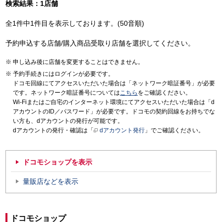
検索結果：1店舗
全1件中1件目を表示しております。(50音順)
予約申込する店舗/購入商品受取り店舗を選択してください。
申し込み後に店舗を変更することはできません。
予約手続きにはログインが必要です。
ドコモ回線にてアクセスいただいた場合は「ネットワーク暗証番号」が必要
です。ネットワーク暗証番号については
こちら
をご確認ください。
Wi-Fiまたはご自宅のインターネット環境にてアクセスいただいた場合は「d
アカウントのID／パスワード」が必要です。ドコモの契約回線をお持ちでな
い方も、dアカウントの発行が可能です。
dアカウントの発行・確認は「
dアカウント発行
」でご確認ください。
ドコモショップを表示
量販店などを表示
ドコモショップ