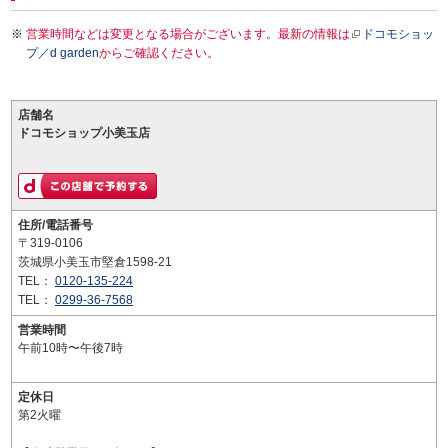
営業時間などは変更となる場合がございます。最新の情報は
ドコモショッ
プ／d garden
からご確認ください。
店舗名
ドコモショップ小美玉店
住所/電話番号
〒319-0106
茨城県小美玉市堅倉1598-21
TEL：
0120-135-224
TEL：
0299-36-7568
営業時間
午前10時〜午後7時
定休日
第2火曜