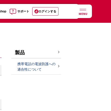
 Shop
サポート
ログインする
MENU
製品
携帯電話の電波防護への
適合性について