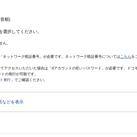
音順)
を選択してください。
せん。
「ネットワーク暗証番号」が必要です。ネットワーク暗証番号については
こちら
を
境にてアクセスいただいた場合は「dアカウントのID／パスワード」が必要です。ドコ
ントの発行が可能です。
ント発行
」でご確認ください。
店などを表示