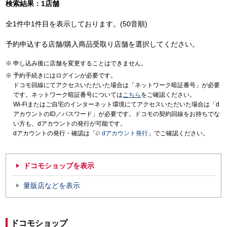
検索結果：1店舗
全1件中1件目を表示しております。(50音順)
予約申込する店舗/購入商品受取り店舗を選択してください。
申し込み後に店舗を変更することはできません。
予約手続きにはログインが必要です。
ドコモ回線にてアクセスいただいた場合は「ネットワーク暗証番号」が必要
です。ネットワーク暗証番号については
こちら
をご確認ください。
Wi-Fiまたはご自宅のインターネット環境にてアクセスいただいた場合は「d
アカウントのID／パスワード」が必要です。ドコモの契約回線をお持ちでな
い方も、dアカウントの発行が可能です。
dアカウントの発行・確認は「
dアカウント発行
」でご確認ください。
ドコモショップを表示
量販店などを表示
ドコモショップ